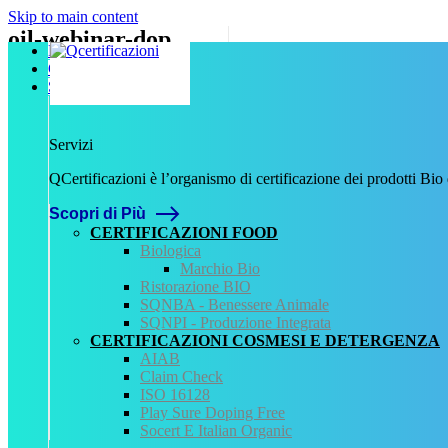
Skip to main content
oil-webinar-dop
Home
Chi Siamo
Scritto da
Francesca Giannetti
il
31 Gennaio 2022
.
Servizi
Servizi
Precedente
QCertificazioni è l’organismo di certificazione dei prodotti Bio
Lascia un commento
Scopri di Più
Devi essere
connesso
per inviare un commento.
CERTIFICAZIONI FOOD
Biologica
QCertificazioni
Marchio Bio
Ristorazione BIO
CHI SIAMO
SQNBA - Benessere Animale
SERVIZI
SQNPI - Produzione Integrata
REGISTRO CERTIFICATI
CERTIFICAZIONI COSMESI E DETERGENZA
NORMATIVA
AIAB
AREA DOWNLOAD
Claim Check
POLITICA QHSE
ISO 16128
FAQ – DOMANDE FREQUENTI
Play Sure Doping Free
CONTATTI
Socert E Italian Organic