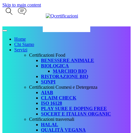
Skip to main content
Home
Chi Siamo
Servizi
Certificazioni Food
BENESSERE ANIMALE
BIOLOGICA
MARCHIO BIO
RISTORAZIONE BIO
SQNPI
Certificazioni Cosmesi e Detergenza
AIAB
CLAIM CHECK
ISO 16128
PLAY SURE E DOPING FREE
SOCERT E ITALIAN ORGANIC
Certificazioni trasversali
HALAL
QUALITÀ VEGANA