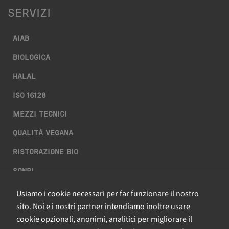
SERVIZI
AIAB
BIOLOGICA
HALAL
ISO 16128
MEZZI TECNICI
QUALITÀ VEGANA
RISTORAZIONE BIO
SQNPI
Usiamo i cookie necessari per far funzionare il nostro
QCERTIFICAZIONI S.R.L. A SOCIO UNICO
sito. Noi e i nostri partner intendiamo inoltre usare
cookie opzionali, anonimi, analitici per migliorare il
Necessari
Via Paolo Frajese, 37 – 53100 Siena