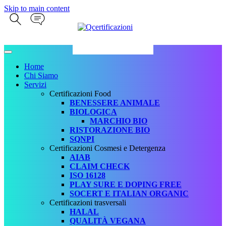
Skip to main content
Home
Chi Siamo
Servizi
Certificazioni Food
BENESSERE ANIMALE
BIOLOGICA
MARCHIO BIO
RISTORAZIONE BIO
SQNPI
Certificazioni Cosmesi e Detergenza
AIAB
CLAIM CHECK
ISO 16128
PLAY SURE E DOPING FREE
SOCERT E ITALIAN ORGANIC
Certificazioni trasversali
HALAL
QUALITÀ VEGANA