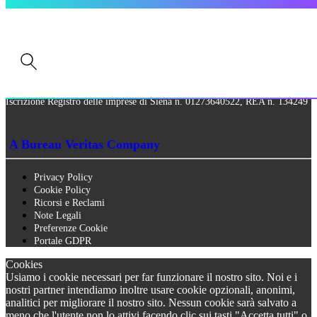
QCertificazioni S.r.l. a socio unico
Via Paolo Frajese, 37 – 53100 Siena
tel. +39 0577 327234 - fax +39 0577 329907 -
Contattaci
P.IVA n. 01273640522
Capitale Sociale € 90.000,00 i.v.
Iscrizione Registro delle imprese di Siena n. 01273640522, REA n. 134249
A Bureau Veritas Company
Privacy Policy
Cookie Policy
Ricorsi e Reclami
Note Legali
Preferenze Cookie
Portale GDPR
Cookies
Usiamo i cookie necessari per far funzionare il nostro sito. Noi e i
nostri partner intendiamo inoltre usare cookie opzionali, anonimi,
analitici per migliorare il nostro sito. Nessun cookie sarà salvato a
meno che l'utente non lo attivi facendo clic sui tasti "Accetta tutti" o