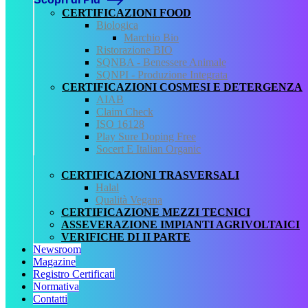
CERTIFICAZIONI FOOD
Precedente
Biologica
Marchio Bio
QCertificazioni
Ristorazione BIO
SQNBA - Benessere Animale
CHI SIAMO
SQNPI - Produzione Integrata
SERVIZI
CERTIFICAZIONI COSMESI E DETERGENZA
REGISTRO CERTIFICATI
AIAB
NORMATIVA
Claim Check
AREA DOWNLOAD
ISO 16128
POLITICA QHSE
Play Sure Doping Free
FAQ – DOMANDE FREQUENTI
Socert E Italian Organic
CONTATTI
CERTIFICAZIONI TRASVERSALI
Servizi
Halal
Qualità Vegana
AIAB
CERTIFICAZIONE MEZZI TECNICI
BIOLOGICA
ASSEVERAZIONE IMPIANTI AGRIVOLTAICI
HALAL
VERIFICHE DI II PARTE
ISO 16128
Newsroom
MEZZI TECNICI
Magazine
QUALITÀ VEGANA
Registro Certificati
RISTORAZIONE BIO
Normativa
SQNPI
Contatti