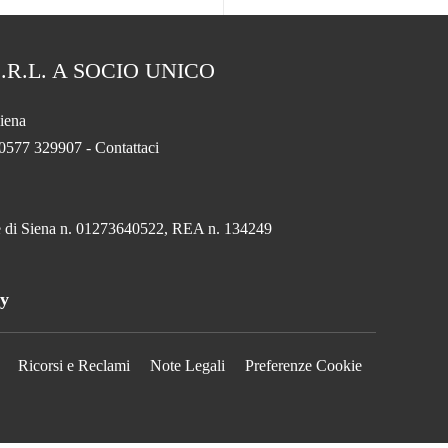
.R.L. A SOCIO UNICO
iena
 0577 329907 -
Contattaci
.
ese di Siena n. 01273640522, REA n. 134249
ny
Ricorsi e Reclami
Note Legali
Preferenze Cookie