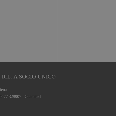
.R.L. A SOCIO UNICO
iena
 0577 329907 -
Contattaci
.