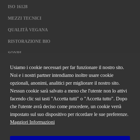
ISO 16128
MEZZI TECNICI
QUALITÀ VEGANA
RISTORAZIONE BIO
SQNPI
Usiamo i cookie necessari per far funzionare il nostro sito.
QCERTIFICAZIONI S.R.L. A SOCIO
Noi e i nostri partner intendiamo inoltre usare cookie
UNICO
opzionali, anonimi, analitici per migliorare il nostro sito.
Nessun cookie sarà salvato a meno che l'utente non lo attivi
Via Paolo Frajese, 37 – 53100 Siena
facendo clic sui tasti "Accetta tutti" o "Accetta tutto". Dopo
tel. +39 0577 327234 - fax +39 0577 329907 -
Contattaci
che l'utente avrà deciso come procedere, un cookie verrà
P.IVA n. 01273640522
impostato sul suo dispositivo per ricordare le sue preferenze.
Capitale Sociale € 90.000,00 i.v.
Maggiori Informazioni
Iscrizione Registro delle imprese di Siena n. 01273640522, REA n.
134249