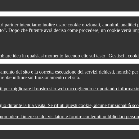
tri partner intendiamo inoltre usare cookie opzionali, anonimi, analitici
 tutto". Dopo che l'utente avrà deciso come procedere, un cookie verrà im
iare idea in qualsiasi momento facendo clic sul tasto "Gestisci i cookie
amento del sito e la corretta esecuzione dei servizi richiesti, nonché pe
trebbe influire sul funzionamento del sito.
ti per migliorare il nostro sito web raccogliendo e riportando informazi
lio durante la tua visita. Se rifiuti questi cookie, alcune funzionalità s
comprendere l'interesse dei visitatori e fornire contenuti pubblicitari pers