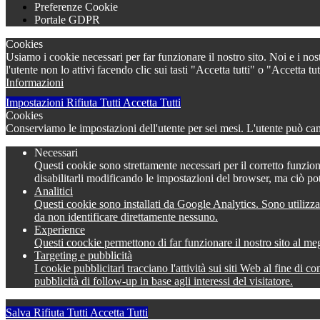
Preferenze Cookie
Portale GDPR
Cookies
Usiamo i cookie necessari per far funzionare il nostro sito. Noi e i nos
l'utente non lo attivi facendo clic sui tasti "Accetta tutti" o "Accetta
Informazioni
Impostazioni
Rifiuta Tutti
Accetta Tutti
Cookies
Conserviamo le impostazioni dell'utente per sei mesi. L'utente può camb
Necessari
Questi cookie sono strettamente necessari per il corretto funzion
disabilitarli modificando le impostazioni del browser, ma ciò po
Analitici
Questi cookie sono installati da Google Analytics. Sono utilizza
da non identificare direttamente nessuno.
Experience
Questi coockie permettono di far funzionare il nostro sito al meg
Targeting e pubblicità
I cookie pubblicitari tracciano l'attività sui siti Web al fine di 
pubblicità di follow-up in base agli interessi del visitatore.
Salva
Rifiuta Tutti
Accetta Tutti