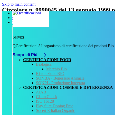
Skip to main content
Circolare n. 9990045 del 13 gennaio 1999.
Home
Chi Siamo
Scritto da
admin
il
9 Novembre 2023
.
Servizi
Servizi
Precedente
QCertificazioni è l’organismo di certificazione dei prodotti Bio
QCertificazioni
Scopri di Più
CHI SIAMO
SERVIZI
CERTIFICAZIONI FOOD
REGISTRO CERTIFICATI
Biologica
NORMATIVA
Marchio Bio
AREA DOWNLOAD
Ristorazione BIO
POLITICA QHSE
SQNBA - Benessere Animale
FAQ – DOMANDE FREQUENTI
SQNPI - Produzione Integrata
CONTATTI
CERTIFICAZIONI COSMESI E DETERGENZA
AIAB
Servizi
Claim Check
ISO 16128
AIAB
Play Sure Doping Free
BIOLOGICA
Socert E Italian Organic
HALAL