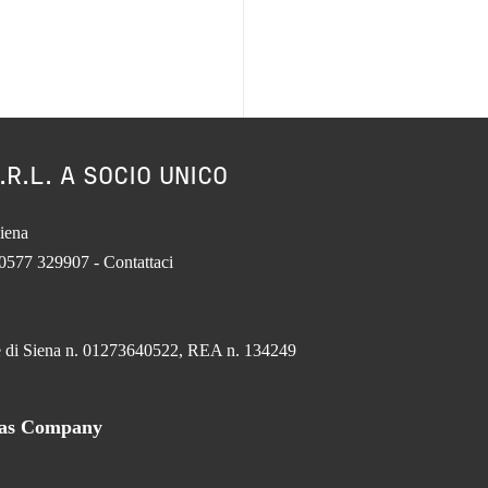
.R.L. A SOCIO UNICO
iena
 0577 329907 -
Contattaci
.
ese di Siena n. 01273640522, REA n. 134249
tas Company