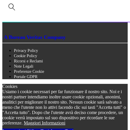
P.IVA n. 01273640522
Capitale Sociale € 90.000,00 i.v.
Iscrizione Registro delle imprese di Siena n. 01273640522, REA n. 134249
A Bureau Veritas Company
Privacy Policy
Cookie Policy
Ricorsi e Reclami
Note Legali
Preferenze Cookie
Portale GDPR
Cookies
Usiamo i cookie necessari per far funzionare il nostro sito. Noi e i
nostri partner intendiamo inoltre usare cookie opzionali, anonimi,
analitici per migliorare il nostro sito. Nessun cookie sarà salvato a
meno che l'utente non lo attivi facendo clic sui tasti "Accetta tutti" o
"Accetta tutto". Dopo che l'utente avrà deciso come procedere, un
cookie verrà impostato sul suo dispositivo per ricordare le sue
preferenze.
Maggiori Informazioni