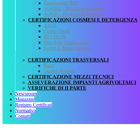
Ristorazione BIO
CHI SIAMO
SQNBA - Benessere Animale
SERVIZI
SQNPI - Produzione Integrata
REGISTRO CERTIFICATI
CERTIFICAZIONI COSMESI E DETERGENZA
NORMATIVA
AIAB
AREA DOWNLOAD
Claim Check
POLITICA QHSE
ISO 16128
FAQ – DOMANDE FREQUENTI
Play Sure Doping Free
CONTATTI
Socert E Italian Organic
Servizi
CERTIFICAZIONI TRASVERSALI
Halal
AIAB
Qualità Vegana
BIOLOGICA
CERTIFICAZIONE MEZZI TECNICI
HALAL
ASSEVERAZIONE IMPIANTI AGRIVOLTAICI
ISO 16128
VERIFICHE DI II PARTE
MEZZI TECNICI
Newsroom
QUALITÀ VEGANA
Magazine
RISTORAZIONE BIO
Registro Certificati
SQNPI
Normativa
Contatti
QCertificazioni S.r.l. a socio unico
Via Paolo Frajese, 37 – 53100 Siena
tel. +39 0577 327234 - fax +39 0577 329907 -
Contattaci