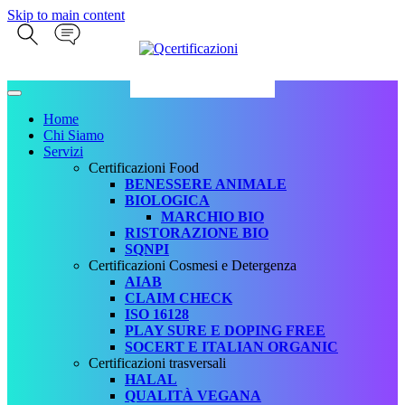
Skip to main content
Home
Chi Siamo
Servizi
Certificazioni Food
BENESSERE ANIMALE
BIOLOGICA
MARCHIO BIO
RISTORAZIONE BIO
SQNPI
Certificazioni Cosmesi e Detergenza
AIAB
CLAIM CHECK
ISO 16128
PLAY SURE E DOPING FREE
SOCERT E ITALIAN ORGANIC
Certificazioni trasversali
HALAL
QUALITÀ VEGANA