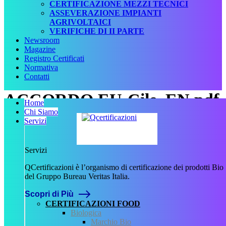
CERTIFICAZIONE MEZZI TECNICI
ASSEVERAZIONE IMPIANTI
AGRIVOLTAICI
VERIFICHE DI II PARTE
Newsroom
Magazine
Registro Certificati
Normativa
Contatti
ACCORDO EU-Cile_EN.pdf
Home
Chi Siamo
Servizi
Scritto da
admin
il
9 Novembre
2023
Servizi
.
QCertificazioni è l’organismo di certificazione dei prodotti Bio
del Gruppo Bureau Veritas Italia.
Scopri di Più
Precedente
CERTIFICAZIONI FOOD
Biologica
QCertificazioni
Marchio Bio