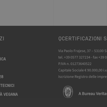
ZI
QCERTIFICAZIONI S
Via Paolo Frajese, 37 – 53100 
tel. +39 0577 327234 - fax +39 
ICA
P.IVA n. 01273640522
Capitale Sociale € 90.000,00 i.v
Iscrizione Registro delle impr
28
TECNICI
A Bureau Verit
À VEGANA
AZIONE BIO