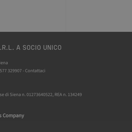
.R.L. A SOCIO UNICO
Siena
0577 329907 -
Contattaci
.
ese di Siena n. 01273640522, REA n. 134249
as Company