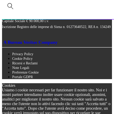
Via Paolo Frajese, 37 – 53100 Siena
tel. +39 0577 327234 - fax +39 0577 329907 -
Contattaci
P.IVA n. 01273640522
Capitale Sociale € 90.000,00 i.v.
Iscrizione Registro delle imprese di Siena n. 01273640522, REA n. 134249
A Bureau Veritas Company
Privacy Policy
Cookie Policy
Ricorsi e Reclami
Note Legali
Preferenze Cookie
Portale GDPR
Cookies
Usiamo i cookie necessari per far funzionare il nostro sito. Noi e i
nostri partner intendiamo inoltre usare cookie opzionali, anonimi,
analitici per migliorare il nostro sito. Nessun cookie sarà salvato a
meno che l'utente non lo attivi facendo clic sui tasti "Accetta tutti" o
"Accetta tutto". Dopo che l'utente avrà deciso come procedere, un
cookie verrà impostato sul suo dispositivo per ricordare le sue