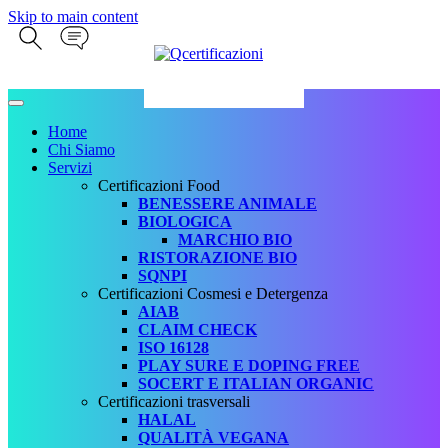
Skip to main content
Home
Chi Siamo
Servizi
Certificazioni Food
BENESSERE ANIMALE
BIOLOGICA
MARCHIO BIO
RISTORAZIONE BIO
SQNPI
Certificazioni Cosmesi e Detergenza
AIAB
CLAIM CHECK
ISO 16128
PLAY SURE E DOPING FREE
SOCERT E ITALIAN ORGANIC
Certificazioni trasversali
HALAL
QUALITÀ VEGANA