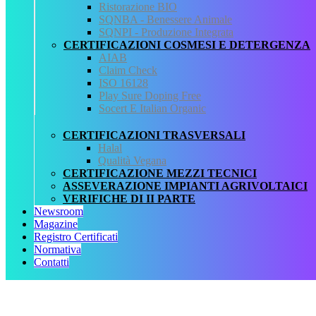
Ristorazione BIO
QCertificazioni
SQNBA - Benessere Animale
SQNPI - Produzione Integrata
CHI SIAMO
CERTIFICAZIONI COSMESI E DETERGENZA
SERVIZI
AIAB
REGISTRO CERTIFICATI
Claim Check
NORMATIVA
ISO 16128
AREA DOWNLOAD
Play Sure Doping Free
POLITICA QHSE
Socert E Italian Organic
FAQ – DOMANDE FREQUENTI
CONTATTI
CERTIFICAZIONI TRASVERSALI
Halal
Servizi
Qualità Vegana
CERTIFICAZIONE MEZZI TECNICI
AIAB
ASSEVERAZIONE IMPIANTI AGRIVOLTAICI
BIOLOGICA
VERIFICHE DI II PARTE
HALAL
Newsroom
ISO 16128
Magazine
MEZZI TECNICI
Registro Certificati
QUALITÀ VEGANA
Normativa
RISTORAZIONE BIO
Contatti
SQNPI
QCertificazioni S.r.l. a socio unico