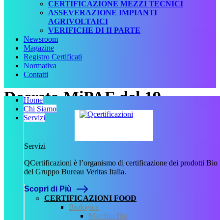
CERTIFICAZIONE MEZZI TECNICI
ASSEVERAZIONE IMPIANTI
AGRIVOLTAICI
VERIFICHE DI II PARTE
Newsroom
Magazine
Registro Certificati
Normativa
Contatti
Decreto MiPAF del 19
Home
Chi Siamo
gennaio 2005.pdf
Servizi
Scritto da
Servizi
admin
il
9 Novembre
QCertificazioni è l’organismo di certificazione dei prodotti Bio
2023
.
del Gruppo Bureau Veritas Italia.
Scopri di Più
CERTIFICAZIONI FOOD
Biologica
Marchio Bio
Precedente