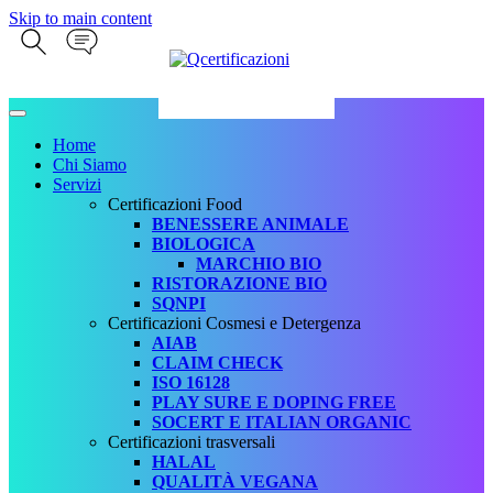
Skip to main content
Home
Chi Siamo
Servizi
Certificazioni Food
BENESSERE ANIMALE
BIOLOGICA
MARCHIO BIO
RISTORAZIONE BIO
SQNPI
Certificazioni Cosmesi e Detergenza
AIAB
CLAIM CHECK
ISO 16128
PLAY SURE E DOPING FREE
SOCERT E ITALIAN ORGANIC
Certificazioni trasversali
HALAL
QUALITÀ VEGANA