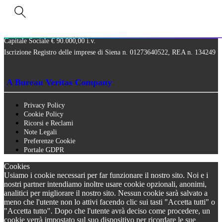
Via Paolo Frajese, 37 – 53100 Siena
tel. +39 0577 327234 - fax +39 0577 329907 -
Contattaci
P.IVA n. 01273640522
Capitale Sociale € 90.000,00 i.v.
Iscrizione Registro delle imprese di Siena n. 01273640522, REA n. 134249
A Bureau Veritas Company
Privacy Policy
Cookie Policy
Ricorsi e Reclami
Note Legali
Preferenze Cookie
Portale GDPR
Cookies
Usiamo i cookie necessari per far funzionare il nostro sito. Noi e i
nostri partner intendiamo inoltre usare cookie opzionali, anonimi,
analitici per migliorare il nostro sito. Nessun cookie sarà salvato a
meno che l'utente non lo attivi facendo clic sui tasti "Accetta tutti" o
"Accetta tutto". Dopo che l'utente avrà deciso come procedere, un
cookie verrà impostato sul suo dispositivo per ricordare le sue