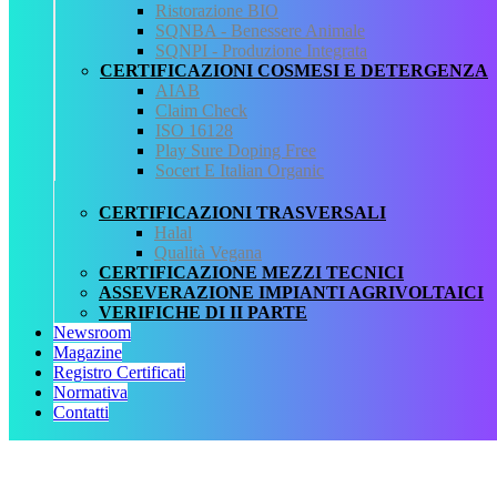
Ristorazione BIO
QCertificazioni
SQNBA - Benessere Animale
SQNPI - Produzione Integrata
CHI SIAMO
CERTIFICAZIONI COSMESI E DETERGENZA
SERVIZI
AIAB
REGISTRO CERTIFICATI
Claim Check
NORMATIVA
ISO 16128
AREA DOWNLOAD
Play Sure Doping Free
POLITICA QHSE
Socert E Italian Organic
FAQ – DOMANDE FREQUENTI
CONTATTI
CERTIFICAZIONI TRASVERSALI
Halal
Servizi
Qualità Vegana
CERTIFICAZIONE MEZZI TECNICI
AIAB
ASSEVERAZIONE IMPIANTI AGRIVOLTAICI
BIOLOGICA
VERIFICHE DI II PARTE
HALAL
Newsroom
ISO 16128
Magazine
MEZZI TECNICI
Registro Certificati
QUALITÀ VEGANA
Normativa
RISTORAZIONE BIO
Contatti
SQNPI
QCertificazioni S.r.l. a socio unico