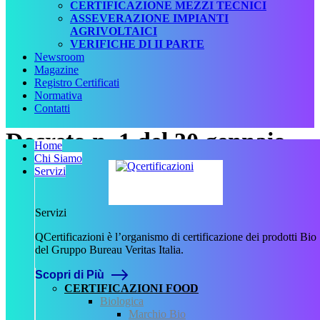
CERTIFICAZIONE MEZZI TECNICI
ASSEVERAZIONE IMPIANTI
AGRIVOLTAICI
VERIFICHE DI II PARTE
Newsroom
Magazine
Registro Certificati
Normativa
Contatti
Decreto n. 1 del 30 gennaio
Home
Chi Siamo
2017.pdf
Servizi
Scritto da
Servizi
admin
il
9 Novembre
QCertificazioni è l’organismo di certificazione dei prodotti Bio
2023
.
del Gruppo Bureau Veritas Italia.
Scopri di Più
CERTIFICAZIONI FOOD
Biologica
Marchio Bio
Precedente