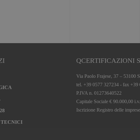
ZI
QCERTIFICAZIONI S
Via Paolo Frajese, 37 – 53100 S
tel. +39 0577 327234 - fax +39
GICA
P.IVA n. 01273640522
L
Capitale Sociale € 90.000,00 i.v
Iscrizione Registro delle impr
28
 TECNICI
A Bureau Veritas Compa
TÀ VEGANA