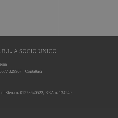
.R.L. A SOCIO UNICO
iena
 0577 329907 -
Contattaci
.
ese di Siena n. 01273640522, REA n. 134249
ny