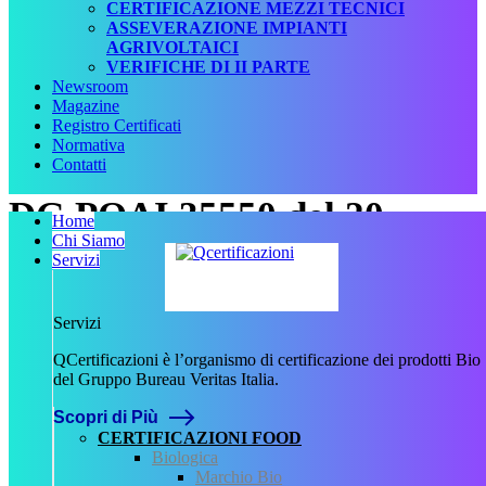
CERTIFICAZIONE MEZZI TECNICI
ASSEVERAZIONE IMPIANTI
AGRIVOLTAICI
VERIFICHE DI II PARTE
Newsroom
Magazine
Registro Certificati
Normativa
Contatti
DG PQAI 35550 del 20
Home
Chi Siamo
maggio 2019
Servizi
Data:
Servizi
20 Maggio 2019
Numero:
QCertificazioni è l’organismo di certificazione dei prodotti Bio
35550
del Gruppo Bureau Veritas Italia.
Tipologia:
Scopri di Più
Decreto
CERTIFICAZIONI FOOD
Tipo normativa:
Biologica
Normativa Nazionale
Marchio Bio