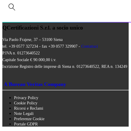
MEZZI TECNICI
QUALITÀ VEGANA
RISTORAZIONE BIO
SQNPI
QCertificazioni S.r.l. a socio unico
Via Paolo Frajese, 37 – 53100 Siena
tel. +39 0577 327234 - fax +39 0577 329907 -
Contattaci
P.IVA n. 01273640522
Capitale Sociale € 90.000,00 i.v.
Iscrizione Registro delle imprese di Siena n. 01273640522, REA n. 134249
A Bureau Veritas Company
Privacy Policy
Cookie Policy
Ricorsi e Reclami
Note Legali
Preferenze Cookie
Portale GDPR