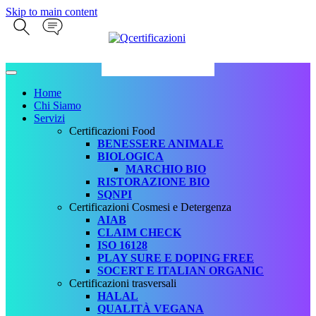
Skip to main content
Home
Chi Siamo
Servizi
Certificazioni Food
BENESSERE ANIMALE
BIOLOGICA
MARCHIO BIO
RISTORAZIONE BIO
SQNPI
Certificazioni Cosmesi e Detergenza
AIAB
CLAIM CHECK
ISO 16128
PLAY SURE E DOPING FREE
SOCERT E ITALIAN ORGANIC
Certificazioni trasversali
HALAL
QUALITÀ VEGANA