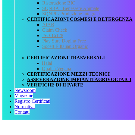
Ristorazione BIO
Fonte normativa
SQNBA - Benessere Animale
Utilizzo portasciami in polistirolo
SQNPI - Produzione Integrata
Allegati
CERTIFICAZIONI COSMESI E DETERGENZA
AIAB
35550_Unaapi_portasciamipolistirolo.pdf
Claim Check
unaapi.pdf
ISO 16128
Play Sure Doping Free
QCertificazioni
Socert E Italian Organic
CHI SIAMO
CERTIFICAZIONI TRASVERSALI
SERVIZI
Halal
REGISTRO CERTIFICATI
Qualità Vegana
NORMATIVA
CERTIFICAZIONE MEZZI TECNICI
AREA DOWNLOAD
ASSEVERAZIONE IMPIANTI AGRIVOLTAICI
POLITICA QHSE
VERIFICHE DI II PARTE
FAQ – DOMANDE FREQUENTI
Newsroom
CONTATTI
Magazine
Registro Certificati
Servizi
Normativa
Contatti
AIAB
BIOLOGICA
HALAL
ISO 16128