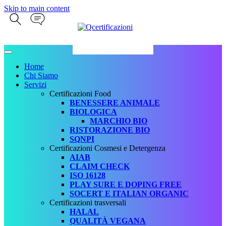
Skip to main content
Home
Chi Siamo
Servizi
Certificazioni Food
BENESSERE ANIMALE
BIOLOGICA
MARCHIO BIO
RISTORAZIONE BIO
SQNPI
Certificazioni Cosmesi e Detergenza
AIAB
CLAIM CHECK
ISO 16128
PLAY SURE E DOPING FREE
SOCERT E ITALIAN ORGANIC
Certificazioni trasversali
HALAL
QUALITÀ VEGANA