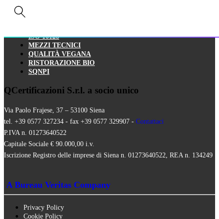
AIAB
BIOLOGICA
HALAL
ISO 16128
MEZZI TECNICI
QUALITÀ VEGANA
RISTORAZIONE BIO
SQNPI
QCertificazioni S.r.l. a socio unico
Via Paolo Frajese, 37 – 53100 Siena
tel. +39 0577 327234 - fax +39 0577 329907 -
Contattaci
P.IVA n. 01273640522
Capitale Sociale € 90.000,00 i.v.
Iscrizione Registro delle imprese di Siena n. 01273640522, REA n. 134249
A Bureau Veritas Company
Privacy Policy
Cookie Policy