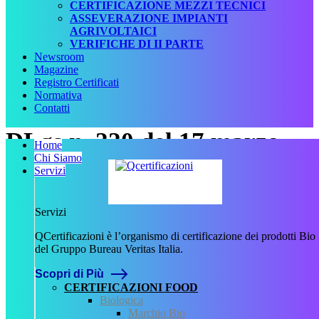
CERTIFICAZIONE MEZZI TECNICI
ASSEVERAZIONE IMPIANTI
AGRIVOLTAICI
VERIFICHE DI II PARTE
Newsroom
Magazine
Registro Certificati
Normativa
Contatti
DLgs n. 220 del 17 marzo
Home
Chi Siamo
1995
Servizi
Data:
Servizi
17 Marzo 1995
Numero:
QCertificazioni è l’organismo di certificazione dei prodotti Bio
220
del Gruppo Bureau Veritas Italia.
Tipologia:
Scopri di Più
Decreto
CERTIFICAZIONI FOOD
Tipo normativa:
Biologica
Normativa Nazionale
Marchio Bio