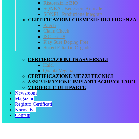
Ristorazione BIO
CHI SIAMO
SQNBA - Benessere Animale
SERVIZI
SQNPI - Produzione Integrata
REGISTRO CERTIFICATI
CERTIFICAZIONI COSMESI E DETERGENZA
NORMATIVA
AIAB
AREA DOWNLOAD
Claim Check
POLITICA QHSE
ISO 16128
FAQ – DOMANDE FREQUENTI
Play Sure Doping Free
CONTATTI
Socert E Italian Organic
Servizi
CERTIFICAZIONI TRASVERSALI
Halal
AIAB
Qualità Vegana
BIOLOGICA
CERTIFICAZIONE MEZZI TECNICI
HALAL
ASSEVERAZIONE IMPIANTI AGRIVOLTAICI
ISO 16128
VERIFICHE DI II PARTE
MEZZI TECNICI
Newsroom
QUALITÀ VEGANA
Magazine
RISTORAZIONE BIO
Registro Certificati
SQNPI
Normativa
Contatti
QCertificazioni S.r.l. a socio unico
Via Paolo Frajese, 37 – 53100 Siena
tel. +39 0577 327234 - fax +39 0577 329907 -
Contattaci