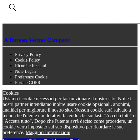
P.IVA n. 01273640522
Capitale Sociale € 90.000,00 i.v.
Iscrizione Registro delle imprese di Siena n. 01273640522, REA n. 134249
A Bureau Veritas Company
Privacy Policy
Cookie Policy
Ricorsi e Reclami
Note Legali
Preferenze Cookie
Portale GDPR
Cookies
Usiamo i cookie necessari per far funzionare il nostro sito. Noi e i
nostri partner intendiamo inoltre usare cookie opzionali, anonimi,
analitici per migliorare il nostro sito. Nessun cookie sarà salvato a
meno che l'utente non lo attivi facendo clic sui tasti "Accetta tutti" o
"Accetta tutto". Dopo che l'utente avrà deciso come procedere, un
cookie verrà impostato sul suo dispositivo per ricordare le sue
preferenze.
Maggiori Informazioni