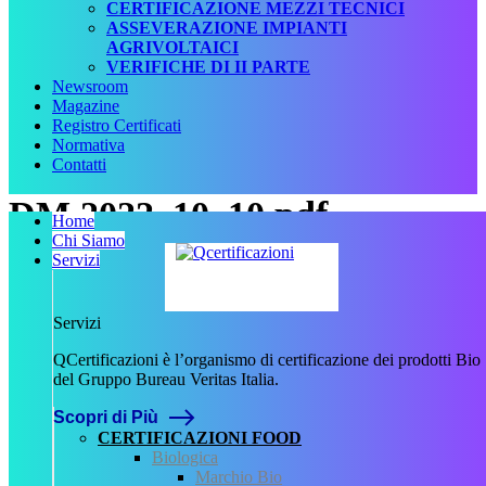
CERTIFICAZIONE MEZZI TECNICI
ASSEVERAZIONE IMPIANTI
AGRIVOLTAICI
VERIFICHE DI II PARTE
Newsroom
Magazine
Registro Certificati
Normativa
Contatti
DM 2022_10_10.pdf
Home
Chi Siamo
Servizi
Scritto da
admin
il
9 Novembre
2023
Servizi
.
QCertificazioni è l’organismo di certificazione dei prodotti Bio
del Gruppo Bureau Veritas Italia.
Scopri di Più
Precedente
CERTIFICAZIONI FOOD
Biologica
QCertificazioni
Marchio Bio