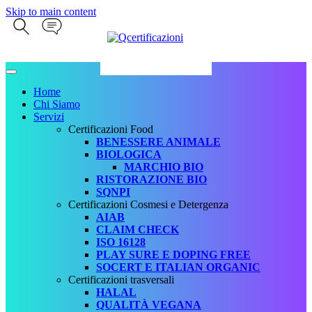
Skip to main content
Home
Chi Siamo
Servizi
Certificazioni Food
BENESSERE ANIMALE
BIOLOGICA
MARCHIO BIO
RISTORAZIONE BIO
SQNPI
Certificazioni Cosmesi e Detergenza
AIAB
CLAIM CHECK
ISO 16128
PLAY SURE E DOPING FREE
SOCERT E ITALIAN ORGANIC
Certificazioni trasversali
HALAL
QUALITÀ VEGANA