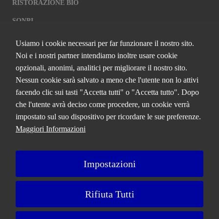
RISTORAZIONE BIO
SQNPI
Usiamo i cookie necessari per far funzionare il nostro sito.
QCERTIFICAZIONI S.R.L. A SOCIO
Noi e i nostri partner intendiamo inoltre usare cookie
UNICO
opzionali, anonimi, analitici per migliorare il nostro sito.
Nessun cookie sarà salvato a meno che l'utente non lo attivi
Via Paolo Frajese, 37 – 53100 Siena
facendo clic sui tasti "Accetta tutti" o "Accetta tutto". Dopo
tel. +39 0577 327234 - fax +39 0577 329907 -
Contattaci
che l'utente avrà deciso come procedere, un cookie verrà
P.IVA n. 01273640522
impostato sul suo dispositivo per ricordare le sue preferenze.
Capitale Sociale € 90.000,00 i.v.
Maggiori Informazioni
Iscrizione Registro delle imprese di Siena n. 01273640522, REA n.
134249
Impostazioni
A Bureau Veritas Company
Rifiuta Tutti
Privacy Policy
Cookie Policy
Ricorsi e Reclami
Note Legali