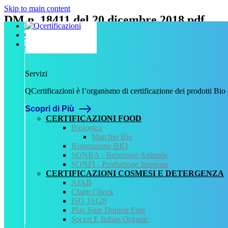
Skip to main content
DM n. 18411 del 20 dicembre 2018.pdf
Home
Chi Siamo
Scritto da
admin
il
9 Novembre 2023
.
Servizi
Servizi
Precedente
QCertificazioni è l’organismo di certificazione dei prodotti Bio
QCertificazioni
Scopri di Più
CHI SIAMO
SERVIZI
CERTIFICAZIONI FOOD
REGISTRO CERTIFICATI
Biologica
NORMATIVA
Marchio Bio
AREA DOWNLOAD
Ristorazione BIO
POLITICA QHSE
SQNBA - Benessere Animale
FAQ – DOMANDE FREQUENTI
SQNPI - Produzione Integrata
CONTATTI
CERTIFICAZIONI COSMESI E DETERGENZA
AIAB
Servizi
Claim Check
ISO 16128
AIAB
Play Sure Doping Free
BIOLOGICA
Socert E Italian Organic
HALAL