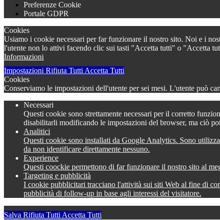
Preferenze Cookie
Portale GDPR
Cookies
Usiamo i cookie necessari per far funzionare il nostro sito. Noi e i nos
l'utente non lo attivi facendo clic sui tasti "Accetta tutti" o "Accetta
Informazioni
Impostazioni
Rifiuta Tutti
Accetta Tutti
Cookies
Conserviamo le impostazioni dell'utente per sei mesi. L'utente può camb
Necessari
Questi cookie sono strettamente necessari per il corretto funzion
disabilitarli modificando le impostazioni del browser, ma ciò po
Analitici
Questi cookie sono installati da Google Analytics. Sono utilizza
da non identificare direttamente nessuno.
Experience
Questi coockie permettono di far funzionare il nostro sito al meg
Targeting e pubblicità
I cookie pubblicitari tracciano l'attività sui siti Web al fine di 
pubblicità di follow-up in base agli interessi del visitatore.
Salva
Rifiuta Tutti
Accetta Tutti