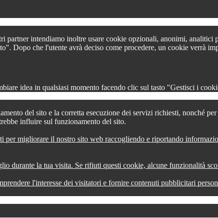
tri partner intendiamo inoltre usare cookie opzionali, anonimi, analitici
 tutto". Dopo che l'utente avrà deciso come procedere, un cookie verrà im
iare idea in qualsiasi momento facendo clic sul tasto "Gestisci i cookie
amento del sito e la corretta esecuzione dei servizi richiesti, nonché pe
trebbe influire sul funzionamento del sito.
ti per migliorare il nostro sito web raccogliendo e riportando informazi
lio durante la tua visita. Se rifiuti questi cookie, alcune funzionalità s
comprendere l'interesse dei visitatori e fornire contenuti pubblicitari pers