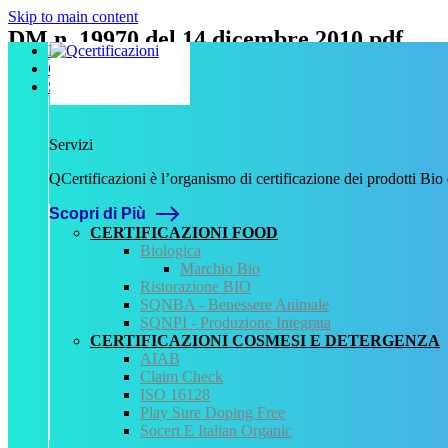
Skip to main content
DM n. 19970 del 14 dicembre 2010.pdf
Home
Chi Siamo
Scritto da
admin
il
9 Novembre 2023
.
Servizi
Servizi
Precedente
QCertificazioni è l’organismo di certificazione dei prodotti Bio
QCertificazioni
Scopri di Più
CHI SIAMO
SERVIZI
CERTIFICAZIONI FOOD
REGISTRO CERTIFICATI
Biologica
NORMATIVA
Marchio Bio
AREA DOWNLOAD
Ristorazione BIO
POLITICA QHSE
SQNBA - Benessere Animale
FAQ – DOMANDE FREQUENTI
SQNPI - Produzione Integrata
CONTATTI
CERTIFICAZIONI COSMESI E DETERGENZA
AIAB
Servizi
Claim Check
ISO 16128
AIAB
Play Sure Doping Free
BIOLOGICA
Socert E Italian Organic
HALAL