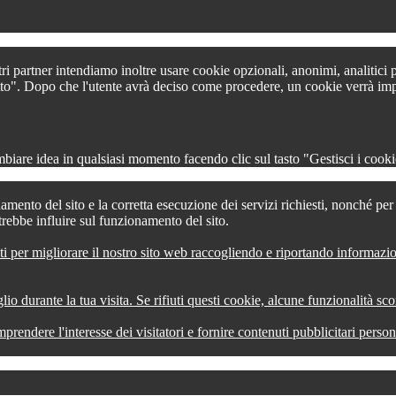
tri partner intendiamo inoltre usare cookie opzionali, anonimi, analitici
 tutto". Dopo che l'utente avrà deciso come procedere, un cookie verrà im
iare idea in qualsiasi momento facendo clic sul tasto "Gestisci i cookie
amento del sito e la corretta esecuzione dei servizi richiesti, nonché pe
trebbe influire sul funzionamento del sito.
ti per migliorare il nostro sito web raccogliendo e riportando informazi
lio durante la tua visita. Se rifiuti questi cookie, alcune funzionalità s
comprendere l'interesse dei visitatori e fornire contenuti pubblicitari pers