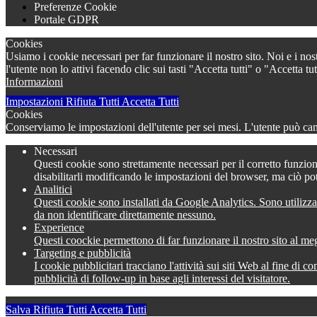
Preferenze Cookie
Portale GDPR
Cookies
Usiamo i cookie necessari per far funzionare il nostro sito. Noi e i nos
l'utente non lo attivi facendo clic sui tasti "Accetta tutti" o "Accetta
Informazioni
Impostazioni
Rifiuta Tutti
Accetta Tutti
Cookies
Conserviamo le impostazioni dell'utente per sei mesi. L'utente può camb
Necessari
Questi cookie sono strettamente necessari per il corretto funzion
disabilitarli modificando le impostazioni del browser, ma ciò po
Analitici
Questi cookie sono installati da Google Analytics. Sono utilizza
da non identificare direttamente nessuno.
Experience
Questi coockie permettono di far funzionare il nostro sito al meg
Targeting e pubblicità
I cookie pubblicitari tracciano l'attività sui siti Web al fine di 
pubblicità di follow-up in base agli interessi del visitatore.
Salva
Rifiuta Tutti
Accetta Tutti