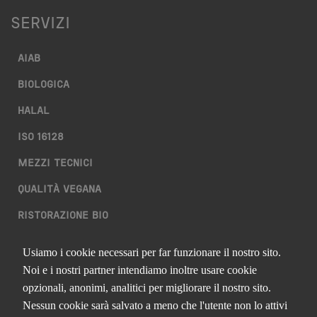
SERVIZI
AIAB
BIOLOGICA
HALAL
ISO 16128
MEZZI TECNICI
QUALITÀ VEGANA
RISTORAZIONE BIO
SQNPI
Usiamo i cookie necessari per far funzionare il nostro sito.
Noi e i nostri partner intendiamo inoltre usare cookie
QCERTIFICAZIONI S.R.L. A SOCIO UNICO
opzionali, anonimi, analitici per migliorare il nostro sito.
Nessun cookie sarà salvato a meno che l'utente non lo attivi