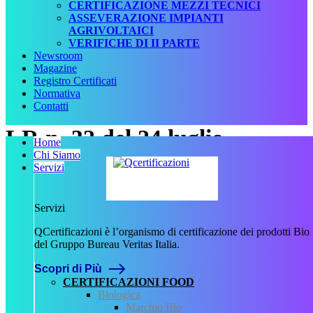
CERTIFICAZIONE MEZZI TECNICI
ASSEVERAZIONE IMPIANTI
AGRIVOLTAICI
VERIFICHE DI II PARTE
Newsroom
Magazine
Registro Certificati
Normativa
Contatti
LR n. 32 del 24 luglio
Home
Chi Siamo
1995.pdf
Servizi
Scritto da
Servizi
admin
il
9 Novembre
QCertificazioni è l’organismo di certificazione dei prodotti Bio
2023
.
del Gruppo Bureau Veritas Italia.
Scopri di Più
CERTIFICAZIONI FOOD
Biologica
Marchio Bio
Precedente