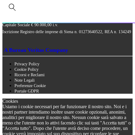
Via Paolo Frajese, 37 – 53100 Siena
tel. +39 0577 327234 - fax +39 0577 329907 -
Contattaci
P.IVA n. 01273640522
Capitale Sociale € 90.000,00 i.v.
Iscrizione Registro delle imprese di Siena n. 01273640522, REA n. 134249
A Bureau Veritas Company
Privacy Policy
Cookie Policy
Ricorsi e Reclami
Note Legali
Preferenze Cookie
Portale GDPR
Cookies
Usiamo i cookie necessari per far funzionare il nostro sito. Noi e i
nostri partner intendiamo inoltre usare cookie opzionali, anonimi,
analitici per migliorare il nostro sito. Nessun cookie sarà salvato a
meno che l'utente non lo attivi facendo clic sui tasti "Accetta tutti" o
"Accetta tutto". Dopo che l'utente avrà deciso come procedere, un
cookie verrà impostato sul suo dispositivo per ricordare le sue