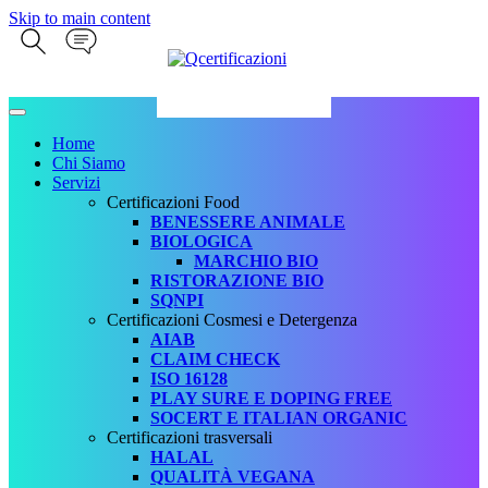
Skip to main content
Home
Chi Siamo
Servizi
Certificazioni Food
BENESSERE ANIMALE
BIOLOGICA
MARCHIO BIO
RISTORAZIONE BIO
SQNPI
Certificazioni Cosmesi e Detergenza
AIAB
CLAIM CHECK
ISO 16128
PLAY SURE E DOPING FREE
SOCERT E ITALIAN ORGANIC
Certificazioni trasversali
HALAL
QUALITÀ VEGANA