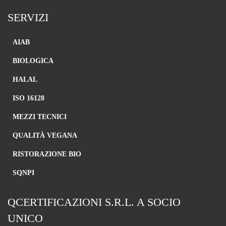
SERVIZI
Necessari
Questi cookie
AIAB
sono
strettamente
BIOLOGICA
necessari per il
corretto
HALAL
funzionamento
del sito e la
ISO 16128
corretta
esecuzione dei
MEZZI TECNICI
servizi
richiesti,
QUALITÀ VEGANA
nonché per
memorizzare
RISTORAZIONE BIO
il tuo consenso
per altre
SQNPI
categorie di
cookie. È
possibile
QCERTIFICAZIONI S.R.L. A SOCIO
disabilitarli
modificando
UNICO
le