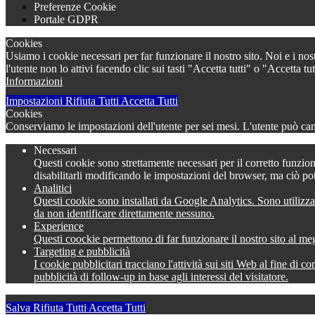
Preferenze Cookie
Portale GDPR
Cookies
Usiamo i cookie necessari per far funzionare il nostro sito. Noi e i nos
l'utente non lo attivi facendo clic sui tasti "Accetta tutti" o "Accetta
Informazioni
Impostazioni
Rifiuta Tutti
Accetta Tutti
Cookies
Conserviamo le impostazioni dell'utente per sei mesi. L'utente può camb
Necessari
Questi cookie sono strettamente necessari per il corretto funzion
disabilitarli modificando le impostazioni del browser, ma ciò po
Analitici
Questi cookie sono installati da Google Analytics. Sono utilizza
da non identificare direttamente nessuno.
Experience
Questi coockie permettono di far funzionare il nostro sito al meg
Targeting e pubblicità
I cookie pubblicitari tracciano l'attività sui siti Web al fine di 
pubblicità di follow-up in base agli interessi del visitatore.
Salva
Rifiuta Tutti
Accetta Tutti