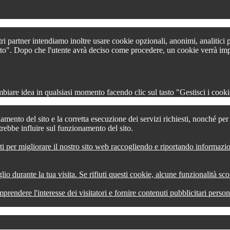
tri partner intendiamo inoltre usare cookie opzionali, anonimi, analitici
 tutto". Dopo che l'utente avrà deciso come procedere, un cookie verrà im
iare idea in qualsiasi momento facendo clic sul tasto "Gestisci i cookie
amento del sito e la corretta esecuzione dei servizi richiesti, nonché pe
trebbe influire sul funzionamento del sito.
ti per migliorare il nostro sito web raccogliendo e riportando informazi
lio durante la tua visita. Se rifiuti questi cookie, alcune funzionalità s
comprendere l'interesse dei visitatori e fornire contenuti pubblicitari pers