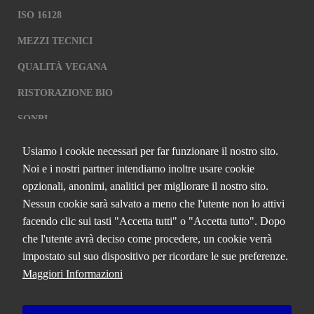
ISO 16128
MEZZI TECNICI
QUALITÀ VEGANA
RISTORAZIONE BIO
SQNPI
Usiamo i cookie necessari per far funzionare il nostro sito.
QCERTIFICAZIONI S.R.L. A SOCIO
Noi e i nostri partner intendiamo inoltre usare cookie
UNICO
opzionali, anonimi, analitici per migliorare il nostro sito.
Nessun cookie sarà salvato a meno che l'utente non lo attivi
Via Paolo Frajese, 37 – 53100 Siena
facendo clic sui tasti "Accetta tutti" o "Accetta tutto". Dopo
tel. +39 0577 327234 - fax +39 0577 329907 -
Contattaci
che l'utente avrà deciso come procedere, un cookie verrà
P.IVA n. 01273640522
impostato sul suo dispositivo per ricordare le sue preferenze.
Capitale Sociale € 90.000,00 i.v.
Maggiori Informazioni
Iscrizione Registro delle imprese di Siena n. 01273640522, REA n.
134249