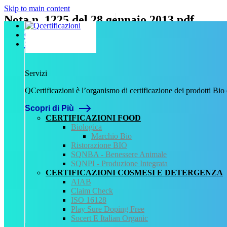
Skip to main content
Nota n. 1225 del 28 gennaio 2013.pdf
Home
Chi Siamo
Scritto da
admin
il
9 Novembre 2023
.
Servizi
Servizi
Precedente
QCertificazioni è l’organismo di certificazione dei prodotti Bio
QCertificazioni
Scopri di Più
CHI SIAMO
SERVIZI
CERTIFICAZIONI FOOD
REGISTRO CERTIFICATI
Biologica
NORMATIVA
Marchio Bio
AREA DOWNLOAD
Ristorazione BIO
POLITICA QHSE
SQNBA - Benessere Animale
FAQ – DOMANDE FREQUENTI
SQNPI - Produzione Integrata
CONTATTI
CERTIFICAZIONI COSMESI E DETERGENZA
AIAB
Servizi
Claim Check
ISO 16128
AIAB
Play Sure Doping Free
BIOLOGICA
Socert E Italian Organic
HALAL