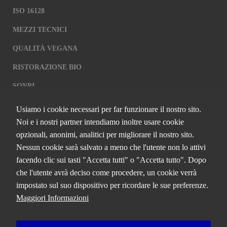
ISO 16128
MEZZI TECNICI
QUALITÀ VEGANA
RISTORAZIONE BIO
SQNPI
Usiamo i cookie necessari per far funzionare il nostro sito.
QCERTIFICAZIONI S.R.L. A SOCIO
Noi e i nostri partner intendiamo inoltre usare cookie
UNICO
opzionali, anonimi, analitici per migliorare il nostro sito.
Nessun cookie sarà salvato a meno che l'utente non lo attivi
Via Paolo Frajese, 37 – 53100 Siena
facendo clic sui tasti "Accetta tutti" o "Accetta tutto". Dopo
tel. +39 0577 327234 - fax +39 0577 329907 -
Contattaci
che l'utente avrà deciso come procedere, un cookie verrà
P.IVA n. 01273640522
impostato sul suo dispositivo per ricordare le sue preferenze.
Capitale Sociale € 90.000,00 i.v.
Maggiori Informazioni
Iscrizione Registro delle imprese di Siena n. 01273640522, REA n.
134249