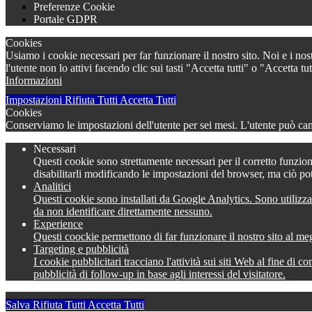
Preferenze Cookie
Portale GDPR
Cookies
Usiamo i cookie necessari per far funzionare il nostro sito. Noi e i nos
l'utente non lo attivi facendo clic sui tasti "Accetta tutti" o "Accetta
Informazioni
Impostazioni
Rifiuta Tutti
Accetta Tutti
Cookies
Conserviamo le impostazioni dell'utente per sei mesi. L'utente può camb
Necessari
Questi cookie sono strettamente necessari per il corretto funzion
disabilitarli modificando le impostazioni del browser, ma ciò po
Analitici
Questi cookie sono installati da Google Analytics. Sono utilizza
da non identificare direttamente nessuno.
Experience
Questi coockie permettono di far funzionare il nostro sito al meg
Targeting e pubblicità
I cookie pubblicitari tracciano l'attività sui siti Web al fine di 
pubblicità di follow-up in base agli interessi del visitatore.
Salva
Rifiuta Tutti
Accetta Tutti