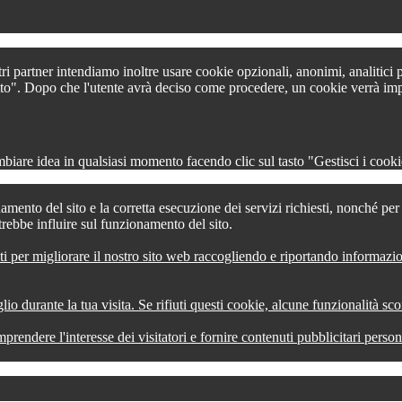
tri partner intendiamo inoltre usare cookie opzionali, anonimi, analitici
 tutto". Dopo che l'utente avrà deciso come procedere, un cookie verrà im
iare idea in qualsiasi momento facendo clic sul tasto "Gestisci i cookie
amento del sito e la corretta esecuzione dei servizi richiesti, nonché pe
trebbe influire sul funzionamento del sito.
ti per migliorare il nostro sito web raccogliendo e riportando informazi
lio durante la tua visita. Se rifiuti questi cookie, alcune funzionalità s
comprendere l'interesse dei visitatori e fornire contenuti pubblicitari pers