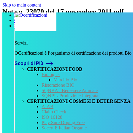
Skip to main content
Nota n. 23070 del 17 novembre 2011.pdf
Home
Chi Siamo
Scritto da
admin
il
9 Novembre 2023
.
Servizi
Servizi
Precedente
QCertificazioni è l’organismo di certificazione dei prodotti Bio
QCertificazioni
Scopri di Più
CHI SIAMO
SERVIZI
CERTIFICAZIONI FOOD
REGISTRO CERTIFICATI
Biologica
NORMATIVA
Marchio Bio
AREA DOWNLOAD
Ristorazione BIO
POLITICA QHSE
SQNBA - Benessere Animale
FAQ – DOMANDE FREQUENTI
SQNPI - Produzione Integrata
CONTATTI
CERTIFICAZIONI COSMESI E DETERGENZA
AIAB
Servizi
Claim Check
ISO 16128
AIAB
Play Sure Doping Free
BIOLOGICA
Socert E Italian Organic
HALAL