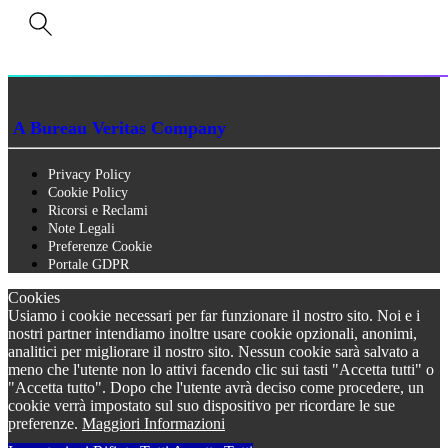
P.IVA n. 01273640522
Capitale Sociale € 90.000,00 i.v.
Iscrizione Registro delle imprese di Siena n. 01273640522, REA n. 134249
A Bureau Veritas Company
Privacy Policy
Cookie Policy
Ricorsi e Reclami
Note Legali
Preferenze Cookie
Portale GDPR
Cookies
Usiamo i cookie necessari per far funzionare il nostro sito. Noi e i
nostri partner intendiamo inoltre usare cookie opzionali, anonimi,
analitici per migliorare il nostro sito. Nessun cookie sarà salvato a
meno che l'utente non lo attivi facendo clic sui tasti "Accetta tutti" o
"Accetta tutto". Dopo che l'utente avrà deciso come procedere, un
cookie verrà impostato sul suo dispositivo per ricordare le sue
preferenze.
Maggiori Informazioni