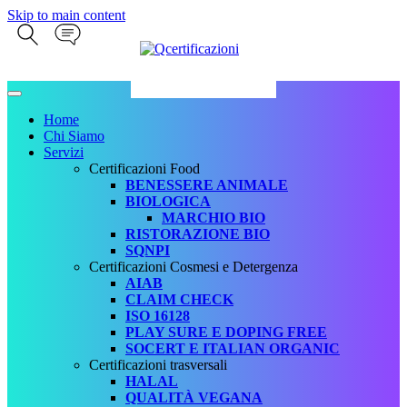
Skip to main content
Home
Chi Siamo
Servizi
Certificazioni Food
BENESSERE ANIMALE
BIOLOGICA
MARCHIO BIO
RISTORAZIONE BIO
SQNPI
Certificazioni Cosmesi e Detergenza
AIAB
CLAIM CHECK
ISO 16128
PLAY SURE E DOPING FREE
SOCERT E ITALIAN ORGANIC
Certificazioni trasversali
HALAL
QUALITÀ VEGANA