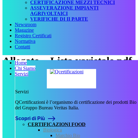
CERTIFICAZIONE MEZZI TECNICI
ASSEVERAZIONE IMPIANTI
AGRIVOLTAICI
VERIFICHE DI II PARTE
Newsroom
Magazine
Registro Certificati
Normativa
Contatti
Allegato – Lista varietale.pdf
Home
Chi Siamo
Servizi
Scritto da
admin
il
9 Novembre
2023
Servizi
.
QCertificazioni è l’organismo di certificazione dei prodotti Bio
del Gruppo Bureau Veritas Italia.
Scopri di Più
Precedente
CERTIFICAZIONI FOOD
Biologica
QCertificazioni
Marchio Bio