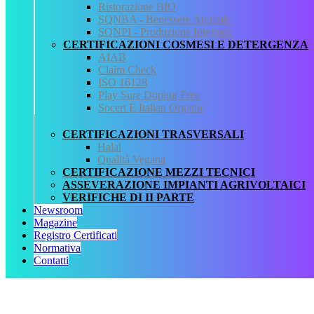
Ristorazione BIO
CHI SIAMO
SQNBA - Benessere Animale
SERVIZI
SQNPI - Produzione Integrata
REGISTRO CERTIFICATI
CERTIFICAZIONI COSMESI E DETERGENZA
NORMATIVA
AIAB
AREA DOWNLOAD
Claim Check
POLITICA QHSE
ISO 16128
FAQ – DOMANDE FREQUENTI
Play Sure Doping Free
CONTATTI
Socert E Italian Organic
Servizi
CERTIFICAZIONI TRASVERSALI
Halal
AIAB
Qualità Vegana
BIOLOGICA
CERTIFICAZIONE MEZZI TECNICI
HALAL
ASSEVERAZIONE IMPIANTI AGRIVOLTAICI
ISO 16128
VERIFICHE DI II PARTE
MEZZI TECNICI
Newsroom
QUALITÀ VEGANA
Magazine
RISTORAZIONE BIO
Registro Certificati
SQNPI
Normativa
Contatti
QCertificazioni S.r.l. a socio unico
Via Paolo Frajese, 37 – 53100 Siena
tel. +39 0577 327234 - fax +39 0577 329907 -
Contattaci