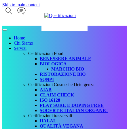
Skip to main content
Home
Chi Siamo
Servizi
Certificazioni Food
BENESSERE ANIMALE
BIOLOGICA
MARCHIO BIO
RISTORAZIONE BIO
SQNPI
Certificazioni Cosmesi e Detergenza
AIAB
CLAIM CHECK
ISO 16128
PLAY SURE E DOPING FREE
SOCERT E ITALIAN ORGANIC
Certificazioni trasversali
HALAL
QUALITÀ VEGANA