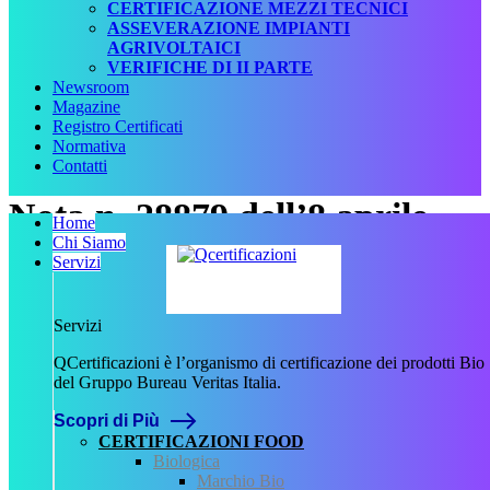
CERTIFICAZIONE MEZZI TECNICI
ASSEVERAZIONE IMPIANTI
AGRIVOLTAICI
VERIFICHE DI II PARTE
Newsroom
Magazine
Registro Certificati
Normativa
Contatti
Nota n. 28879 dell’8 aprile
Home
Chi Siamo
2016_allegato 2.pdf
Servizi
Scritto da
Servizi
admin
il
9 Novembre
QCertificazioni è l’organismo di certificazione dei prodotti Bio
2023
.
del Gruppo Bureau Veritas Italia.
Scopri di Più
CERTIFICAZIONI FOOD
Biologica
Marchio Bio
Precedente