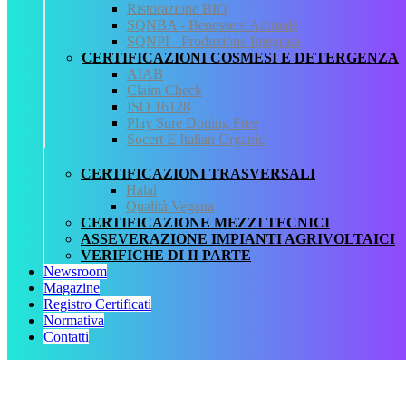
Ristorazione BIO
QCertificazioni
SQNBA - Benessere Animale
SQNPI - Produzione Integrata
CHI SIAMO
CERTIFICAZIONI COSMESI E DETERGENZA
SERVIZI
AIAB
REGISTRO CERTIFICATI
Claim Check
NORMATIVA
ISO 16128
AREA DOWNLOAD
Play Sure Doping Free
POLITICA QHSE
Socert E Italian Organic
FAQ – DOMANDE FREQUENTI
CONTATTI
CERTIFICAZIONI TRASVERSALI
Halal
Servizi
Qualità Vegana
CERTIFICAZIONE MEZZI TECNICI
AIAB
ASSEVERAZIONE IMPIANTI AGRIVOLTAICI
BIOLOGICA
VERIFICHE DI II PARTE
HALAL
Newsroom
ISO 16128
Magazine
MEZZI TECNICI
Registro Certificati
QUALITÀ VEGANA
Normativa
RISTORAZIONE BIO
Contatti
SQNPI
QCertificazioni S.r.l. a socio unico