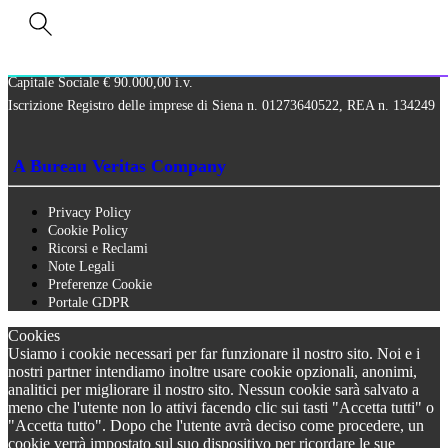
Via Paolo Frajese, 37 – 53100 Siena
tel. +39 0577 327234 - fax +39 0577 329907 -
Contattaci
P.IVA n. 01273640522
Capitale Sociale € 90.000,00 i.v.
Iscrizione Registro delle imprese di Siena n. 01273640522, REA n. 134249
A Bureau Veritas Company
Privacy Policy
Cookie Policy
Ricorsi e Reclami
Note Legali
Preferenze Cookie
Portale GDPR
Cookies
Usiamo i cookie necessari per far funzionare il nostro sito. Noi e i
nostri partner intendiamo inoltre usare cookie opzionali, anonimi,
analitici per migliorare il nostro sito. Nessun cookie sarà salvato a
meno che l'utente non lo attivi facendo clic sui tasti "Accetta tutti" o
"Accetta tutto". Dopo che l'utente avrà deciso come procedere, un
cookie verrà impostato sul suo dispositivo per ricordare le sue