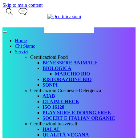
Skip to main content
Home
Chi Siamo
Servizi
Certificazioni Food
BENESSERE ANIMALE
BIOLOGICA
MARCHIO BIO
RISTORAZIONE BIO
SQNPI
Certificazioni Cosmesi e Detergenza
AIAB
CLAIM CHECK
ISO 16128
PLAY SURE E DOPING FREE
SOCERT E ITALIAN ORGANIC
Certificazioni trasversali
HALAL
QUALITÀ VEGANA