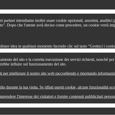
tri partner intendiamo inoltre usare cookie opzionali, anonimi, analitici
 tutto". Dopo che l'utente avrà deciso come procedere, un cookie verrà im
iare idea in qualsiasi momento facendo clic sul tasto "Gestisci i cookie
amento del sito e la corretta esecuzione dei servizi richiesti, nonché pe
trebbe influire sul funzionamento del sito.
ti per migliorare il nostro sito web raccogliendo e riportando informazi
lio durante la tua visita. Se rifiuti questi cookie, alcune funzionalità s
comprendere l'interesse dei visitatori e fornire contenuti pubblicitari pers