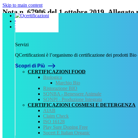
Skip to main content
Nota n. 67906 del 1 ottobre 2019_Allegato.
Home
Chi Siamo
Scritto da
admin
il
9 Novembre 2023
.
Servizi
Servizi
Precedente
QCertificazioni è l’organismo di certificazione dei prodotti Bio
QCertificazioni
Scopri di Più
CHI SIAMO
SERVIZI
CERTIFICAZIONI FOOD
REGISTRO CERTIFICATI
Biologica
NORMATIVA
Marchio Bio
AREA DOWNLOAD
Ristorazione BIO
POLITICA QHSE
SQNBA - Benessere Animale
FAQ – DOMANDE FREQUENTI
SQNPI - Produzione Integrata
CONTATTI
CERTIFICAZIONI COSMESI E DETERGENZA
AIAB
Servizi
Claim Check
ISO 16128
AIAB
Play Sure Doping Free
BIOLOGICA
Socert E Italian Organic
HALAL