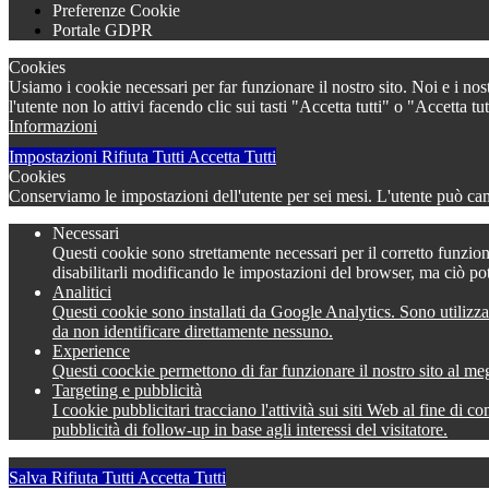
Preferenze Cookie
Portale GDPR
Cookies
Usiamo i cookie necessari per far funzionare il nostro sito. Noi e i nos
l'utente non lo attivi facendo clic sui tasti "Accetta tutti" o "Accetta
Informazioni
Impostazioni
Rifiuta Tutti
Accetta Tutti
Cookies
Conserviamo le impostazioni dell'utente per sei mesi. L'utente può camb
Necessari
Questi cookie sono strettamente necessari per il corretto funzion
disabilitarli modificando le impostazioni del browser, ma ciò po
Analitici
Questi cookie sono installati da Google Analytics. Sono utilizza
da non identificare direttamente nessuno.
Experience
Questi coockie permettono di far funzionare il nostro sito al meg
Targeting e pubblicità
I cookie pubblicitari tracciano l'attività sui siti Web al fine di 
pubblicità di follow-up in base agli interessi del visitatore.
Salva
Rifiuta Tutti
Accetta Tutti