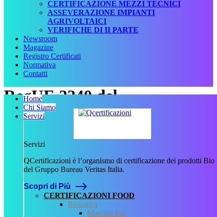
CERTIFICAZIONE MEZZI TECNICI
ASSEVERAZIONE IMPIANTI
AGRIVOLTAICI
VERIFICHE DI II PARTE
Newsroom
Magazine
Registro Certificati
Normativa
Contatti
RegUE 2240 del
Home
Chi Siamo
20_10_2022.pdf
Servizi
Scritto da
Servizi
admin
il
9 Novembre
QCertificazioni è l’organismo di certificazione dei prodotti Bio
2023
.
del Gruppo Bureau Veritas Italia.
Scopri di Più
CERTIFICAZIONI FOOD
Biologica
Marchio Bio
Precedente