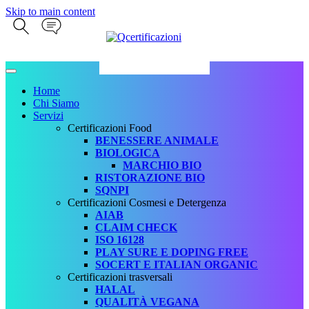
Skip to main content
Home
Chi Siamo
Servizi
Certificazioni Food
BENESSERE ANIMALE
BIOLOGICA
MARCHIO BIO
RISTORAZIONE BIO
SQNPI
Certificazioni Cosmesi e Detergenza
AIAB
CLAIM CHECK
ISO 16128
PLAY SURE E DOPING FREE
SOCERT E ITALIAN ORGANIC
Certificazioni trasversali
HALAL
QUALITÀ VEGANA