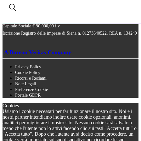
Via Paolo Frajese, 37 – 53100 Siena
tel. +39 0577 327234 - fax +39 0577 329907 -
Contattaci
P.IVA n. 01273640522
Capitale Sociale € 90.000,00 i.v.
Iscrizione Registro delle imprese di Siena n. 01273640522, REA n. 134249
A Bureau Veritas Company
Privacy Policy
Cookie Policy
Ricorsi e Reclami
Note Legali
Preferenze Cookie
Portale GDPR
Cookies
Usiamo i cookie necessari per far funzionare il nostro sito. Noi e i
nostri partner intendiamo inoltre usare cookie opzionali, anonimi,
analitici per migliorare il nostro sito. Nessun cookie sarà salvato a
meno che l'utente non lo attivi facendo clic sui tasti "Accetta tutti" o
"Accetta tutto". Dopo che l'utente avrà deciso come procedere, un
cookie verrà impostato sul suo dispositivo per ricordare le sue