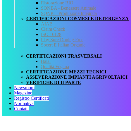
Ristorazione BIO
QCertificazioni
SQNBA - Benessere Animale
SQNPI - Produzione Integrata
CHI SIAMO
CERTIFICAZIONI COSMESI E DETERGENZA
SERVIZI
AIAB
REGISTRO CERTIFICATI
Claim Check
NORMATIVA
ISO 16128
AREA DOWNLOAD
Play Sure Doping Free
POLITICA QHSE
Socert E Italian Organic
FAQ – DOMANDE FREQUENTI
CONTATTI
CERTIFICAZIONI TRASVERSALI
Halal
Servizi
Qualità Vegana
CERTIFICAZIONE MEZZI TECNICI
AIAB
ASSEVERAZIONE IMPIANTI AGRIVOLTAICI
BIOLOGICA
VERIFICHE DI II PARTE
HALAL
Newsroom
ISO 16128
Magazine
MEZZI TECNICI
Registro Certificati
QUALITÀ VEGANA
Normativa
RISTORAZIONE BIO
Contatti
SQNPI
QCertificazioni S.r.l. a socio unico