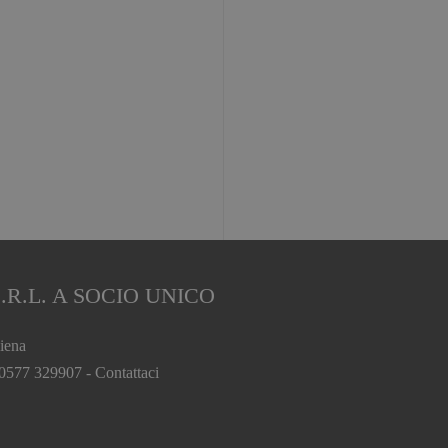
.R.L. A SOCIO UNICO
iena
 0577 329907 -
Contattaci
.