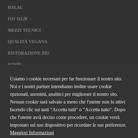
HALAL
ISO 16128
MEZZI TECNICI
QUALITÀ VEGANA
RISTORAZIONE BIO
SQNPI
Usiamo i cookie necessari per far funzionare il nostro sito.
QCERTIFICAZIONI S.R.L. A SOCIO
Noi e i nostri partner intendiamo inoltre usare cookie
UNICO
opzionali, anonimi, analitici per migliorare il nostro sito.
Nessun cookie sarà salvato a meno che l'utente non lo attivi
Via Paolo Frajese, 37 – 53100 Siena
facendo clic sui tasti "Accetta tutti" o "Accetta tutto". Dopo
tel. +39 0577 327234 - fax +39 0577 329907 -
Contattaci
che l'utente avrà deciso come procedere, un cookie verrà
P.IVA n. 01273640522
impostato sul suo dispositivo per ricordare le sue preferenze.
Capitale Sociale € 90.000,00 i.v.
Maggiori Informazioni
Iscrizione Registro delle imprese di Siena n. 01273640522, REA n.