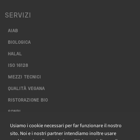
SERVIZI
AIAB
BIOLOGICA
HALAL
ISO 16128
Necessari
Questi cookie
MEZZI TECNICI
sono
strettamente
QUALITÀ VEGANA
necessari per il
RISTORAZIONE BIO
corretto
funzionamento
SQNPI
del sito e la
corretta
Usiamo i cookie necessari per far funzionare il nostro
QCERTIFICAZIONI S.R.L. A SOCIO UNICO
esecuzione dei
sito. Noi e i nostri partner intendiamo inoltre usare
servizi