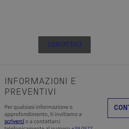
CONTATTACI
INFORMAZIONI E
PREVENTIVI
Per qualsiasi informazione o
CON
approfondimento, ti invitiamo a
scriverci
o a contattarci
telefonicamente al numero
+39 0577