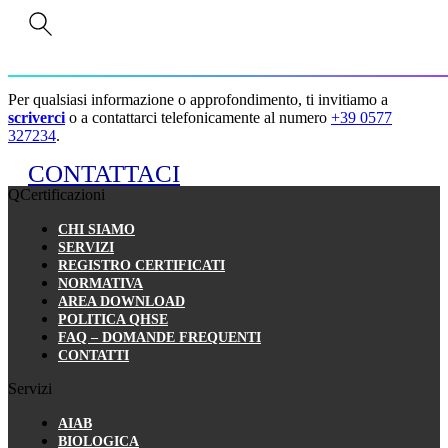
CONTATTACI
Informazioni e preventivi
Per qualsiasi informazione o approfondimento, ti invitiamo a
scriverci
o a contattarci telefonicamente al numero
+39 0577
327234
.
CONTATTACI
QCertificazioni
CHI SIAMO
SERVIZI
REGISTRO CERTIFICATI
NORMATIVA
AREA DOWNLOAD
POLITICA QHSE
FAQ – DOMANDE FREQUENTI
CONTATTI
Servizi
AIAB
BIOLOGICA