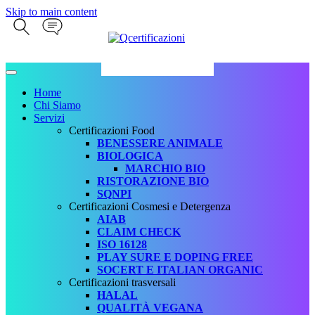
Skip to main content
Home
Chi Siamo
Servizi
Certificazioni Food
BENESSERE ANIMALE
BIOLOGICA
MARCHIO BIO
RISTORAZIONE BIO
SQNPI
Certificazioni Cosmesi e Detergenza
AIAB
CLAIM CHECK
ISO 16128
PLAY SURE E DOPING FREE
SOCERT E ITALIAN ORGANIC
Certificazioni trasversali
HALAL
QUALITÀ VEGANA