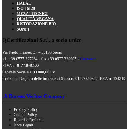
HALAL
ISO 16128
MEZZI TECNICI
QUALITÀ VEGANA
RISTORAZIONE BIO
SQNPI
QCertificazioni S.r.l. a socio unico
Via Paolo Frajese, 37 – 53100 Siena
tel. +39 0577 327234 - fax +39 0577 329907 -
Contattaci
P.IVA n. 01273640522
Capitale Sociale € 90.000,00 i.v.
Iscrizione Registro delle imprese di Siena n. 01273640522, REA n. 134249
A Bureau Veritas Company
Privacy Policy
Cookie Policy
Ricorsi e Reclami
Note Legali