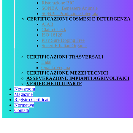
Proroga PAP 2023 al 30
Ristorazione BIO
SQNBA - Benessere Animale
SQNPI - Produzione Integrata
giugno
CERTIFICAZIONI COSMESI E DETERGENZA
AIAB
Claim Check
Con il
DD n. 308870 del 14 giugno 2023
, il Ministero sposta il
ISO 16128
termine di presentazione dei Programmi Annuali di Produzione,
Play Sure Doping Free
individuato dal Decreto Direttoriale n. 247047 dell’11 maggio 2023
Socert E Italian Organic
all’art. 1, comma 1, dal 15 giugno al
30 giugno 2023
.
CERTIFICAZIONI TRASVERSALI
Halal
Qualità Vegana
CERTIFICAZIONE MEZZI TECNICI
ASSEVERAZIONE IMPIANTI AGRIVOLTAICI
CERTIFICAZIONE
VERIFICHE DI II PARTE
Newsroom
BIOLOGICA
Magazine
Registro Certificati
Normativa
Contatti