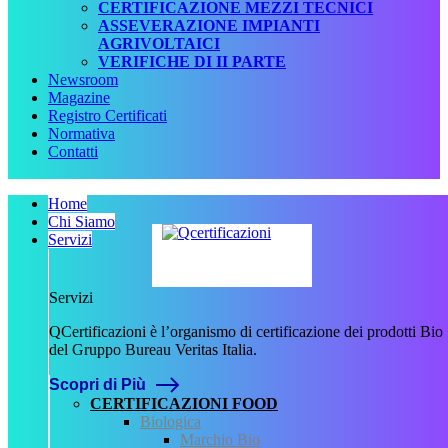
CERTIFICAZIONE MEZZI TECNICI
ASSEVERAZIONE IMPIANTI
AGRIVOLTAICI
VERIFICHE DI II PARTE
Newsroom
Magazine
Registro Certificati
Normativa
Contatti
Home
Chi Siamo
Servizi
Servizi
QCertificazioni è l’organismo di certificazione dei prodotti Bio
del Gruppo Bureau Veritas Italia.
Scopri di Più
Home
CERTIFICAZIONI FOOD
News
Biologica
Marchio Bio