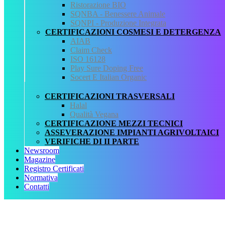
Ristorazione BIO
SQNBA - Benessere Animale
Lascia un commento
SQNPI - Produzione Integrata
CERTIFICAZIONI COSMESI E DETERGENZA
Devi essere
connesso
per inviare un commento.
AIAB
Claim Check
QCertificazioni
ISO 16128
Play Sure Doping Free
CHI SIAMO
Socert E Italian Organic
SERVIZI
REGISTRO CERTIFICATI
CERTIFICAZIONI TRASVERSALI
NORMATIVA
Halal
AREA DOWNLOAD
Qualità Vegana
POLITICA QHSE
CERTIFICAZIONE MEZZI TECNICI
FAQ – DOMANDE FREQUENTI
ASSEVERAZIONE IMPIANTI AGRIVOLTAICI
CONTATTI
VERIFICHE DI II PARTE
Servizi
Newsroom
Magazine
AIAB
Registro Certificati
BIOLOGICA
Normativa
HALAL
Contatti
ISO 16128
MEZZI TECNICI
QUALITÀ VEGANA
RISTORAZIONE BIO