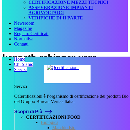
CERTIFICAZIONE MEZZI TECNICI
ASSEVERAZIONE IMPIANTI
AGRIVOLTAICI
VERIFICHE DI II PARTE
Newsroom
Magazine
Registro Certificati
Normativa
Contatti
kenneth-schipper-vera-
Home
Chi Siamo
6y7jACxmhP8-unsplash
Servizi
Scritto da
Servizi
Francesca Giannetti
QCertificazioni è l’organismo di certificazione dei prodotti Bio
il
12 Febbraio 2021
.
del Gruppo Bureau Veritas Italia.
Scopri di Più
CERTIFICAZIONI FOOD
Biologica
Marchio Bio
Precedente