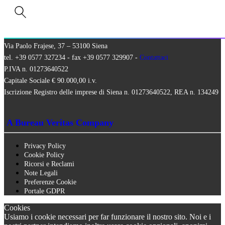
SQNPI
QCertificazioni S.r.l. a socio unico
Via Paolo Frajese, 37 – 53100 Siena
tel. +39 0577 327234 - fax +39 0577 329907 -
Contattaci
P.IVA n. 01273640522
Capitale Sociale € 90.000,00 i.v.
Iscrizione Registro delle imprese di Siena n. 01273640522, REA n. 134249
A Bureau Veritas Company
Privacy Policy
Cookie Policy
Ricorsi e Reclami
Note Legali
Preferenze Cookie
Portale GDPR
Cookies
Usiamo i cookie necessari per far funzionare il nostro sito. Noi e i