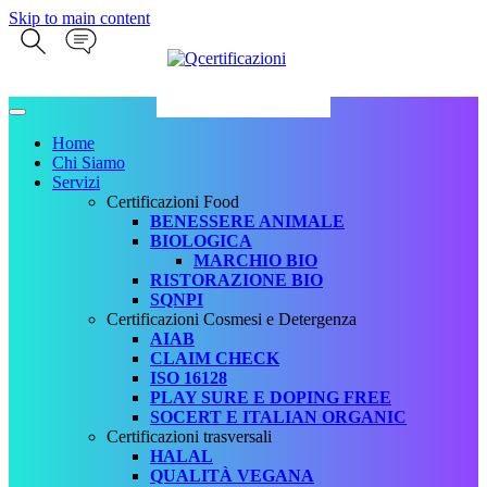
Skip to main content
Home
Chi Siamo
Servizi
Certificazioni Food
BENESSERE ANIMALE
BIOLOGICA
MARCHIO BIO
RISTORAZIONE BIO
SQNPI
Certificazioni Cosmesi e Detergenza
AIAB
CLAIM CHECK
ISO 16128
PLAY SURE E DOPING FREE
SOCERT E ITALIAN ORGANIC
Certificazioni trasversali
HALAL
QUALITÀ VEGANA