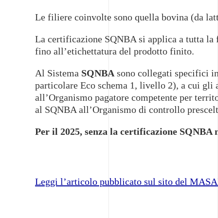
Le filiere coinvolte sono quella bovina (da lat
Necessari
La certificazione SQNBA si applica a tutta la f
Questi cookie
sono
fino all’etichettatura del prodotto finito.
strettamente
necessari per il
Al Sistema
SQNBA
sono collegati specifici i
corretto
particolare Eco schema 1, livello 2), a cui g
funzionamento
del sito e la
all’Organismo pagatore competente per territo
corretta
al SQNBA all’Organismo di controllo prescelt
esecuzione dei
servizi
richiesti,
Per il 2025, senza la certificazione SQNBA n
nonché per
memorizzare
il tuo consenso
per altre
categorie di
Leggi l’articolo pubblicato sul sito del MAS
cookie. È
possibile
disabilitarli
modificando
le