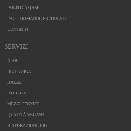
POLITICA QHSE
Necessari
FAQ – DOMANDE FREQUENTI
Questi cookie
sono
CONTATTI
strettamente
necessari per il
corretto
SERVIZI
funzionamento
del sito e la
corretta
AIAB
esecuzione dei
servizi
BIOLOGICA
richiesti,
nonché per
HALAL
memorizzare
il tuo consenso
per altre
ISO 16128
categorie di
cookie. È
MEZZI TECNICI
possibile
disabilitarli
QUALITÀ VEGANA
modificando
le
RISTORAZIONE BIO
impostazioni