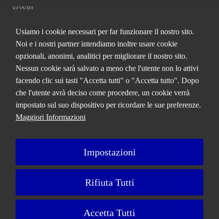
del browser,
SQNPI
ma ciò
potrebbe
Usiamo i cookie necessari per far funzionare il nostro sito.
influire sul
QCERTIFICAZIONI S.R.L. A SOCIO
funzionamento
Noi e i nostri partner intendiamo inoltre usare cookie
UNICO
del sito.
opzionali, anonimi, analitici per migliorare il nostro sito.
Analitici
Nessun cookie sarà salvato a meno che l'utente non lo attivi
Questi
Via Paolo Frajese, 37 – 53100 Siena
facendo clic sui tasti "Accetta tutti" o "Accetta tutto". Dopo
cookie sono
tel. +39 0577 327234 - fax +39 0577 329907 -
Contattaci
installati da
che l'utente avrà deciso come procedere, un cookie verrà
P.IVA n. 01273640522
Google
impostato sul suo dispositivo per ricordare le sue preferenze.
Analytics.
Capitale Sociale € 90.000,00 i.v.
Maggiori Informazioni
Sono
Iscrizione Registro delle imprese di Siena n. 01273640522, REA n.
utilizzati per
134249
migliorare il
nostro sito
Impostazioni
web
raccogliendo
A Bureau Veritas Company
e riportando
informazioni
Rifiuta Tutti
su come lo
utilizzi. I
Privacy Policy
Cookie Policy
Ricorsi e Reclami
Note Legali
cookie
Accetta Tutti
raccolgono
Preferenze Cookie
Portale GDPR