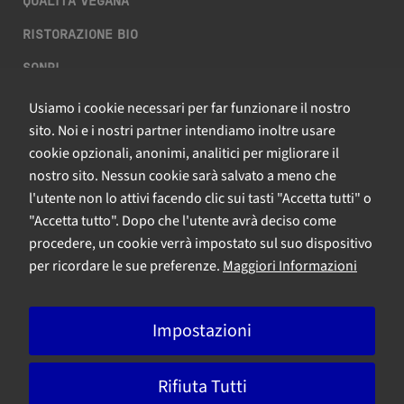
QUALITÀ VEGANA
RISTORAZIONE BIO
SQNPI
Usiamo i cookie necessari per far funzionare il nostro
QCERTIFICAZIONI S.R.L. A SOCIO UNICO
sito. Noi e i nostri partner intendiamo inoltre usare
cookie opzionali, anonimi, analitici per migliorare il
Via Paolo Frajese, 37 – 53100 Siena
nostro sito. Nessun cookie sarà salvato a meno che
tel. +39 0577 327234 - fax +39 0577 329907 -
Contattaci
l'utente non lo attivi facendo clic sui tasti "Accetta tutti" o
P.IVA n. 01273640522
"Accetta tutto". Dopo che l'utente avrà deciso come
Capitale Sociale € 90.000,00 i.v.
procedere, un cookie verrà impostato sul suo dispositivo
Iscrizione Registro delle imprese di Siena n. 01273640522, REA n.
per ricordare le sue preferenze.
Maggiori Informazioni
134249
Impostazioni
A Bureau Veritas Company
Rifiuta Tutti