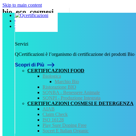
Skip to main content
bio_eco_cosmesi
Home
Chi Siamo
Scritto da
admin
il
17 Agosto 2020
.
Servizi
Servizi
Precedente
QCertificazioni è l’organismo di certificazione dei prodotti Bio
Lascia un commento
Scopri di Più
Devi essere
connesso
per inviare un commento.
CERTIFICAZIONI FOOD
Biologica
QCertificazioni
Marchio Bio
Ristorazione BIO
CHI SIAMO
SQNBA - Benessere Animale
SERVIZI
SQNPI - Produzione Integrata
REGISTRO CERTIFICATI
CERTIFICAZIONI COSMESI E DETERGENZA
NORMATIVA
AIAB
AREA DOWNLOAD
Claim Check
POLITICA QHSE
ISO 16128
FAQ – DOMANDE FREQUENTI
Play Sure Doping Free
CONTATTI
Socert E Italian Organic