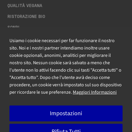
QUALITÀ VEGANA
RISTORAZIONE BIO
SQNPI
Usiamo i cookie necessari per far funzionare il nostro
QCERTIFICAZIONI S.R.L. A SOCIO UNICO
sito. Noi e i nostri partner intendiamo inoltre usare
cookie opzionali, anonimi, analitici per migliorare il
Via Paolo Frajese, 37 – 53100 Siena
nostro sito. Nessun cookie sarà salvato a meno che
tel. +39 0577 327234 - fax +39 0577 329907 -
Contattaci
l'utente non lo attivi facendo clic sui tasti "Accetta tutti" o
P.IVA n. 01273640522
"Accetta tutto". Dopo che l'utente avrà deciso come
Capitale Sociale € 90.000,00 i.v.
procedere, un cookie verrà impostato sul suo dispositivo
Iscrizione Registro delle imprese di Siena n. 01273640522, REA n.
per ricordare le sue preferenze.
Maggiori Informazioni
134249
Impostazioni
A Bureau Veritas Company
Rifiuta Tutti