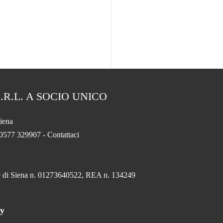
.R.L. A SOCIO UNICO
iena
 0577 329907 -
Contattaci
.
ese di Siena n. 01273640522, REA n. 134249
ny