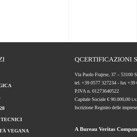
ZI
QCERTIFICAZIONI S
Via Paolo Frajese, 37 – 53100 S
tel. +39 0577 327234 - fax +39
GICA
P.IVA n. 01273640522
L
Capitale Sociale € 90.000,00 i.v
Iscrizione Registro delle impr
28
 TECNICI
A Bureau Veritas Compa
TÀ VEGANA